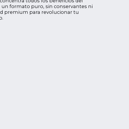
concentra todos los beneficios del
 un formato puro, sin conservantes ni
dad premium para revolucionar tu
o.